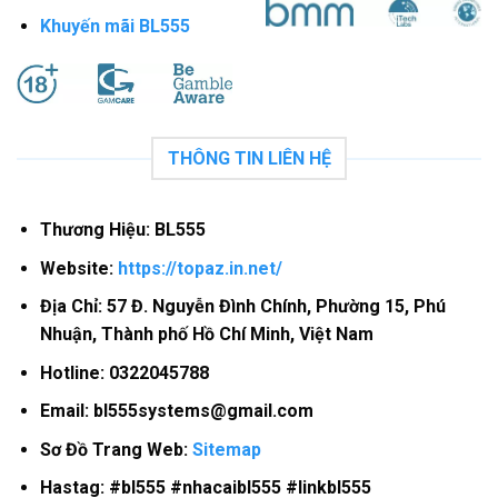
Khuyến mãi BL555
THÔNG TIN LIÊN HỆ
Thương Hiệu:
BL555
Website:
https://topaz.in.net/
Địa Chỉ: 57 Đ. Nguyễn Đình Chính, Phường 15, Phú
Nhuận, Thành phố Hồ Chí Minh, Việt Nam
Hotline: 0322045788
Email:
bl555systems@gmail.com
Sơ Đồ Trang Web:
Sitemap
Hastag: #bl555 #nhacaibl555 #linkbl555