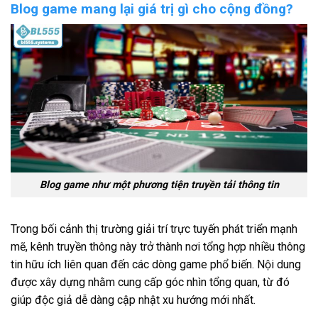
Blog game mang lại giá trị gì cho cộng đồng?
Blog game như một phương tiện truyền tải thông tin
Trong bối cảnh thị trường giải trí trực tuyến phát triển mạnh
mẽ, kênh truyền thông này trở thành nơi tổng hợp nhiều thông
tin hữu ích liên quan đến các dòng game phổ biến. Nội dung
được xây dựng nhằm cung cấp góc nhìn tổng quan, từ đó
giúp độc giả dễ dàng cập nhật xu hướng mới nhất.