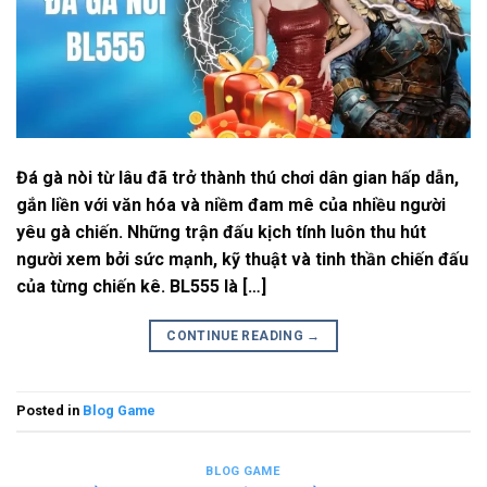
Đá gà nòi từ lâu đã trở thành thú chơi dân gian hấp dẫn,
gắn liền với văn hóa và niềm đam mê của nhiều người
yêu gà chiến. Những trận đấu kịch tính luôn thu hút
người xem bởi sức mạnh, kỹ thuật và tinh thần chiến đấu
của từng chiến kê. BL555 là […]
CONTINUE READING
→
Posted in
Blog Game
BLOG GAME