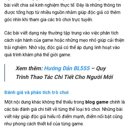
bài viết chia sẻ kinh nghiệm thực tế. Đây là những thông tin
được tổng hợp từ nhiều nguồn nhằm giúp độc giả có thêm
góc nhìn khi tham gia các trò chơi trực tuyến.
Các bài viết dạng này thường tập trung vào việc phân tích
cách vận hành của game hoặc những mẹo nhỏ giúp cải thiện
trải nghiệm. Nhờ vậy, độc giả có thể áp dụng linh hoạt vào
quá trình khám phá thế giới game.
Xem thêm:
Hướng Dẫn BL555
– Quy
Trình Thao Tác Chi Tiết Cho Người Mới
Đánh giá và phân tích trò chơi
Một nội dung khác không thể thiếu trong
blog game
chính là
các bài đánh giá chi tiết về từng thể loại trò chơi. Những bài
viết này giúp độc giả hiểu rõ điểm mạnh, điểm nổi bật cũng
như phong cách thiết kế của từng game.