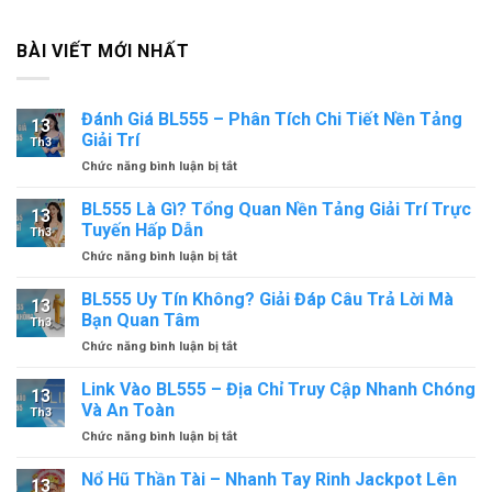
BÀI VIẾT MỚI NHẤT
Đánh Giá BL555 – Phân Tích Chi Tiết Nền Tảng
13
Giải Trí
Th3
ở
Chức năng bình luận bị tắt
Đánh
Giá
BL555 Là Gì? Tổng Quan Nền Tảng Giải Trí Trực
13
BL555
Tuyến Hấp Dẫn
Th3
–
ở
Chức năng bình luận bị tắt
Phân
BL555
Tích
Là
BL555 Uy Tín Không? Giải Đáp Câu Trả Lời Mà
Chi
13
Gì?
Tiết
Bạn Quan Tâm
Th3
Tổng
Nền
ở
Chức năng bình luận bị tắt
Quan
Tảng
BL555
Nền
Giải
Uy
Link Vào BL555 – Địa Chỉ Truy Cập Nhanh Chóng
Tảng
Trí
13
Tín
Giải
Và An Toàn
Th3
Không?
Trí
ở
Chức năng bình luận bị tắt
Giải
Trực
Link
Đáp
Tuyến
Vào
Nổ Hũ Thần Tài – Nhanh Tay Rinh Jackpot Lên
Câu
Hấp
13
BL555