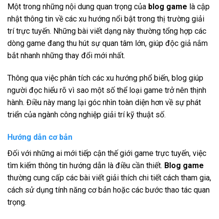
Một trong những nội dung quan trọng của
blog game
là cập
nhật thông tin về các xu hướng nổi bật trong thị trường giải
trí trực tuyến. Những bài viết dạng này thường tổng hợp các
dòng game đang thu hút sự quan tâm lớn, giúp độc giả nắm
bắt nhanh những thay đổi mới nhất.
Thông qua việc phân tích các xu hướng phổ biến, blog giúp
người đọc hiểu rõ vì sao một số thể loại game trở nên thịnh
hành. Điều này mang lại góc nhìn toàn diện hơn về sự phát
triển của ngành công nghiệp giải trí kỹ thuật số.
Hướng dẫn cơ bản
Đối với những ai mới tiếp cận thế giới game trực tuyến, việc
tìm kiếm thông tin hướng dẫn là điều cần thiết.
Blog game
thường cung cấp các bài viết giải thích chi tiết cách tham gia,
cách sử dụng tính năng cơ bản hoặc các bước thao tác quan
trọng.