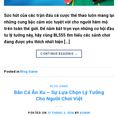
Sức hút của các trận đấu cá cược thể thao luôn mang lại
những cung bậc cảm xúc tuyệt vời cho người hâm mộ
trên toàn thế giới. Để nắm bắt trọn vẹn những cơ hội đầu
tư lý tưởng này, hãy cùng BL555 tìm hiểu các sảnh chơi
đang được yêu thích nhất hiện […]
CONTINUE READING
→
Posted in
Blog Game
BLOG GAME
Bắn Cá Ăn Xu – Sự Lựa Chọn Lý Tưởng
Cho Người Chơi Việt
POSTED ON
13 THÁNG 3, 2026
BY
ADMIN