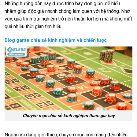
Những hướng dẫn này được trình bày đơn giản, dễ hiểu
nhằm giúp độc giả nhanh chóng làm quen với hệ thống. Nhờ
vậy, quá trình trải nghiệm trở nên thuận lợi hơn mà không mất
quá nhiều thời gian tìm hiểu.
Blog game chia sẻ kinh nghiệm và chiến lược
Chuyên mục chia sẻ kinh nghiệm tham gia hay
Ngoài nội dung giới thiệu, chuyên mục còn mang đến nhiều