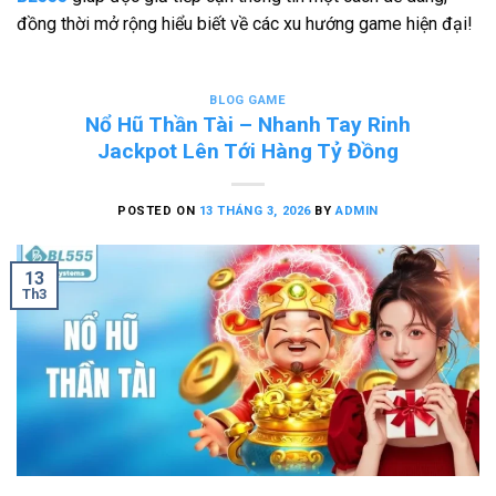
đồng thời mở rộng hiểu biết về các xu hướng game hiện đại!
BLOG GAME
Nổ Hũ Thần Tài – Nhanh Tay Rinh
Jackpot Lên Tới Hàng Tỷ Đồng
POSTED ON
13 THÁNG 3, 2026
BY
ADMIN
13
Th3