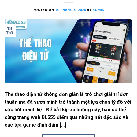
POSTED ON
13 THÁNG 3, 2026
BY
ADMIN
13
Th3
Thể thao điện tử không đơn giản là trò chơi giải trí đơn
thuần mà đã vươn mình trở thành một lựa chọn tỷ đô với
sức hút mãnh liệt. Để bắt kịp xu hướng này, bạn có thể
cùng trang web BL555 điểm qua những nét đặc sắc và
các tựa game đình đám […]