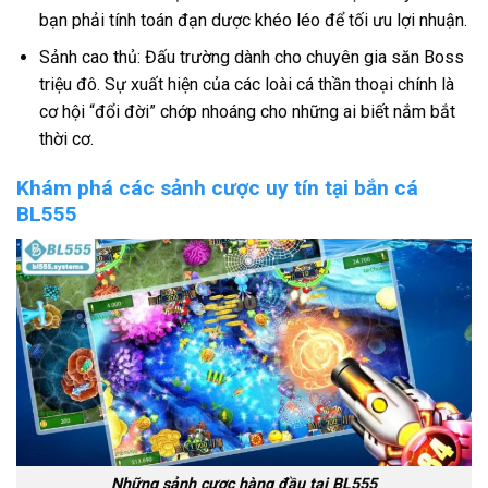
bạn phải tính toán đạn dược khéo léo để tối ưu lợi nhuận.
Sảnh cao thủ: Đấu trường dành cho chuyên gia săn Boss
triệu đô. Sự xuất hiện của các loài cá thần thoại chính là
cơ hội “đổi đời” chớp nhoáng cho những ai biết nắm bắt
thời cơ.
Khám phá các sảnh cược uy tín tại bắn cá
BL555
Những sảnh cược hàng đầu tại BL555