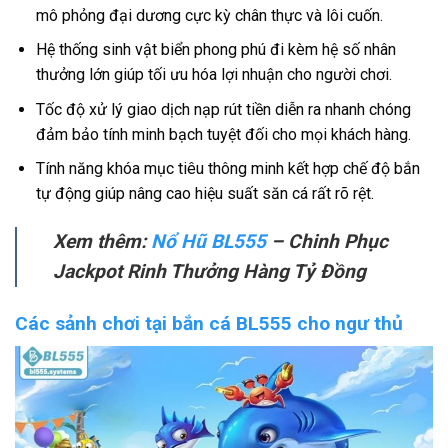
mô phỏng đại dương cực kỳ chân thực và lôi cuốn.
Hệ thống sinh vật biển phong phú đi kèm hệ số nhân
thưởng lớn giúp tối ưu hóa lợi nhuận cho người chơi.
Tốc độ xử lý giao dịch nạp rút tiền diễn ra nhanh chóng
đảm bảo tính minh bạch tuyệt đối cho mọi khách hàng.
Tính năng khóa mục tiêu thông minh kết hợp chế độ bắn
tự động giúp nâng cao hiệu suất săn cá rất rõ rệt.
Xem thêm:
Nổ Hũ BL555
– Chinh Phục
Jackpot Rinh Thưởng Hàng Tỷ Đồng
Các sảnh chơi tại bắn cá BL555 cho ngư thủ