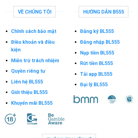
VỀ CHÚNG TÔI
HƯỚNG DẪN B555
Chính sách bảo mật
Đăng ký BL555
Điều khoản và điều
Đăng nhập BL555
kiện
Nạp tiền BL555
Miễn trừ trách nhiệm
Rút tiền BL555
Quyền riêng tư
Tải app BL555
Liên hệ BL555
Đại lý BL555
Giới thiệu BL555
Khuyến mãi BL555