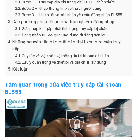
Bước 1 – Truy cập địa chỉ trang chủ BL555 chính thức
Bước 2 – Nhập thông tin xác thực người dùng
Bước 3 – Hoàn tất và xác nhận yêu cầu đăng nhập BL555
Các phương pháp tối ưu hóa trải nghiệm đăng nhập
Giải pháp khi gặp phải tình trạng truy cập bị chặn
Đăng nhập BL555 qua ứng dụng di động tiện lợi
Những nguyên tắc bảo mật cần thiết khi thực hiện truy
cập
Quy tắc về việc bảo vệ thông tin tài khoản cá nhân
Lưu ý quan trọng về thiết bị và địa chỉ IP sử dụng
Kết luận
Tầm quan trọng của việc truy cập tài khoản
BL555