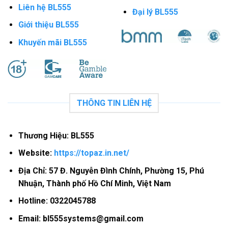
Liên hệ BL555
Đại lý BL555
Giới thiệu BL555
Khuyến mãi BL555
THÔNG TIN LIÊN HỆ
Thương Hiệu:
BL555
Website:
https://topaz.in.net/
Địa Chỉ: 57 Đ. Nguyễn Đình Chính, Phường 15, Phú
Nhuận, Thành phố Hồ Chí Minh, Việt Nam
Hotline: 0322045788
Email:
bl555systems@gmail.com