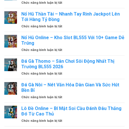
ở
Chức năng bình luận bị tắt
Giải
Trực
Link
Đáp
Tuyến
Vào
Nổ Hũ Thần Tài – Nhanh Tay Rinh Jackpot Lên
Câu
Hấp
13
BL555
Trả
Tới Hàng Tỷ Đồng
Dẫn
Th3
–
Lời
ở
Chức năng bình luận bị tắt
Địa
Mà
Nổ
Chỉ
Bạn
Hũ
Nổ Hũ Online – Kho Slot BL555 Với 10+ Game Dễ
Truy
Quan
13
Thần
Cập
Trúng
Tâm
Th3
Tài
Nhanh
ở
Chức năng bình luận bị tắt
–
Chóng
Nổ
Nhanh
Và
Hũ
Đá Gà Thomo – Sân Chơi Sôi Động Nhất Thị
Tay
An
13
Online
Rinh
Trường BL555 2026
Toàn
Th3
–
Jackpot
ở
Chức năng bình luận bị tắt
Kho
Lên
Đá
Slot
Tới
Gà
Đá Gà Nòi – Nét Văn Hóa Dân Gian Và Sức Hút
BL555
Hàng
13
Thomo
Với
Bền Bỉ
Tỷ
Th3
–
10+
Đồng
ở
Chức năng bình luận bị tắt
Sân
Game
Đá
Chơi
Dễ
Gà
Lô Đề Online – Bí Mật Soi Cầu Đánh Đâu Thắng
Sôi
Trúng
13
Nòi
Động
Đó Từ Cao Thủ
Th3
–
Nhất
ở
Chức năng bình luận bị tắt
Nét
Thị
Lô
Văn
Trường