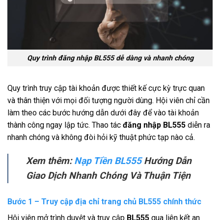
Quy trình đăng nhập BL555 dễ dàng và nhanh chóng
Quy trình truy cập tài khoản được thiết kế cực kỳ trực quan
và thân thiện với mọi đối tượng người dùng. Hội viên chỉ cần
làm theo các bước hướng dẫn dưới đây để vào tài khoản
thành công ngay lập tức. Thao tác
đăng nhập BL555
diễn ra
nhanh chóng và không đòi hỏi kỹ thuật phức tạp nào cả.
Xem thêm:
Nạp Tiền BL555
Hướng Dẫn
Giao Dịch Nhanh Chóng Và Thuận Tiện
Bước 1 – Truy cập địa chỉ trang chủ BL555 chính thức
Hội viên mở trình duyệt và truy cập
BL555
qua liên kết an