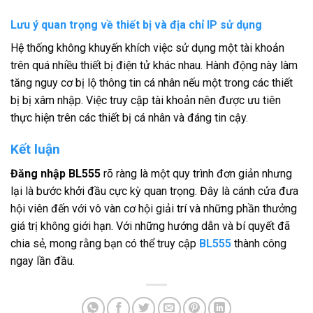
Lưu ý quan trọng về thiết bị và địa chỉ IP sử dụng
Hệ thống không khuyến khích việc sử dụng một tài khoản
trên quá nhiều thiết bị điện tử khác nhau. Hành động này làm
tăng nguy cơ bị lộ thông tin cá nhân nếu một trong các thiết
bị bị xâm nhập. Việc truy cập tài khoản nên được ưu tiên
thực hiện trên các thiết bị cá nhân và đáng tin cậy.
Kết luận
Đăng nhập BL555
rõ ràng là một quy trình đơn giản nhưng
lại là bước khởi đầu cực kỳ quan trọng. Đây là cánh cửa đưa
hội viên đến với vô vàn cơ hội giải trí và những phần thưởng
giá trị không giới hạn. Với những hướng dẫn và bí quyết đã
chia sẻ, mong rằng bạn có thể truy cập
BL555
thành công
ngay lần đầu.