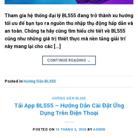
Tham gia hệ thống đại lý BL555 đang trở thành xu hướng
tối ưu để bạn tạo ra nguồn thu nhập thụ động hấp dẫn và
an toàn. Chúng ta hãy cùng tìm hiểu chi tiết về BL555
cũng như những giá trị thiết thực mà nền tảng giải trí
này mang lại cho các […]
CONTINUE READING
→
Posted in
Hướng Dẫn BL555
HƯỚNG DẪN BL555
Tải App BL555 – Hướng Dẫn Cài Đặt Ứng
Dụng Trên Điện Thoại
POSTED ON
13 THÁNG 3, 2026
BY
ADMIN