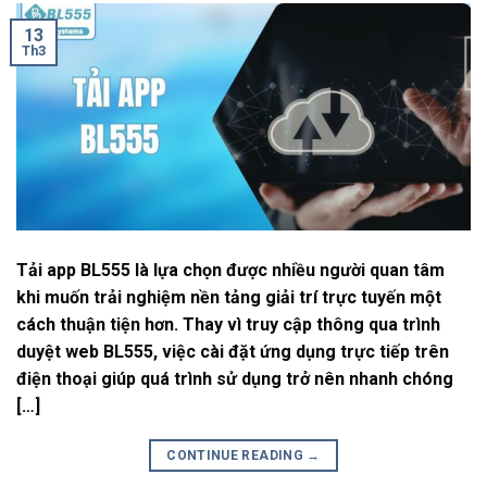
13
Th3
Tải app BL555 là lựa chọn được nhiều người quan tâm
khi muốn trải nghiệm nền tảng giải trí trực tuyến một
cách thuận tiện hơn. Thay vì truy cập thông qua trình
duyệt web BL555, việc cài đặt ứng dụng trực tiếp trên
điện thoại giúp quá trình sử dụng trở nên nhanh chóng
[…]
CONTINUE READING
→