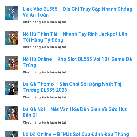
BL555
Nền
Giải
Uy
Link Vào BL555 – Địa Chỉ Truy Cập Nhanh Chóng
Tảng
Trí
13
Tín
Giải
Và An Toàn
Th3
Không?
Trí
ở
Chức năng bình luận bị tắt
Giải
Trực
Link
Đáp
Tuyến
Vào
Nổ Hũ Thần Tài – Nhanh Tay Rinh Jackpot Lên
Câu
Hấp
13
BL555
Trả
Tới Hàng Tỷ Đồng
Dẫn
Th3
–
Lời
ở
Chức năng bình luận bị tắt
Địa
Mà
Nổ
Chỉ
Bạn
Hũ
Nổ Hũ Online – Kho Slot BL555 Với 10+ Game Dễ
Truy
Quan
13
Thần
Cập
Trúng
Tâm
Th3
Tài
Nhanh
ở
Chức năng bình luận bị tắt
–
Chóng
Nổ
Nhanh
Và
Hũ
Đá Gà Thomo – Sân Chơi Sôi Động Nhất Thị
Tay
An
13
Online
Rinh
Trường BL555 2026
Toàn
Th3
–
Jackpot
ở
Chức năng bình luận bị tắt
Kho
Lên
Đá
Slot
Tới
Gà
Đá Gà Nòi – Nét Văn Hóa Dân Gian Và Sức Hút
BL555
Hàng
13
Thomo
Với
Bền Bỉ
Tỷ
Th3
–
10+
Đồng
ở
Chức năng bình luận bị tắt
Sân
Game
Đá
Chơi
Dễ
Gà
Lô Đề Online – Bí Mật Soi Cầu Đánh Đâu Thắng
Sôi
Trúng
13