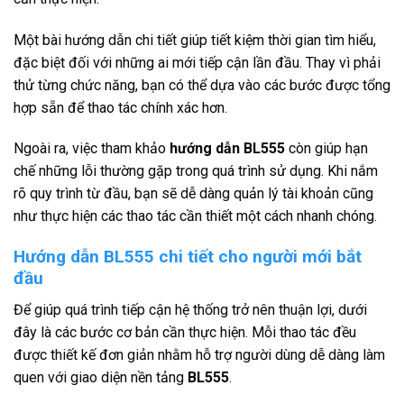
Một bài hướng dẫn chi tiết giúp tiết kiệm thời gian tìm hiểu,
đặc biệt đối với những ai mới tiếp cận lần đầu. Thay vì phải
thử từng chức năng, bạn có thể dựa vào các bước được tổng
hợp sẵn để thao tác chính xác hơn.
Ngoài ra, việc tham khảo
hướng dẫn BL555
còn giúp hạn
chế những lỗi thường gặp trong quá trình sử dụng. Khi nắm
rõ quy trình từ đầu, bạn sẽ dễ dàng quản lý tài khoản cũng
như thực hiện các thao tác cần thiết một cách nhanh chóng.
Hướng dẫn BL555 chi tiết cho người mới bắt
đầu
Để giúp quá trình tiếp cận hệ thống trở nên thuận lợi, dưới
đây là các bước cơ bản cần thực hiện. Mỗi thao tác đều
được thiết kế đơn giản nhằm hỗ trợ người dùng dễ dàng làm
quen với giao diện nền tảng
BL555
.