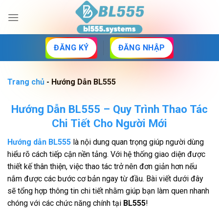
Skip
to
content
ĐĂNG KÝ
ĐĂNG NHẬP
Trang chủ
-
Hướng Dẫn BL555
Hướng Dẫn BL555 – Quy Trình Thao Tác
Chi Tiết Cho Người Mới
Hướng dẫn BL555
là nội dung quan trọng giúp người dùng
hiểu rõ cách tiếp cận nền tảng. Với hệ thống giao diện được
thiết kế thân thiện, việc thao tác trở nên đơn giản hơn nếu
nắm được các bước cơ bản ngay từ đầu. Bài viết dưới đây
sẽ tổng hợp thông tin chi tiết nhằm giúp bạn làm quen nhanh
chóng với các chức năng chính tại
BL555
!