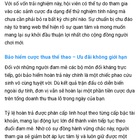
Với số vốn trải nghiệm này, hội viên có thể tự do tham gia
vào các sảnh cược đa dạng để thử nghiệm tính năng mà
chưa cần phải bỏ ra bất kỳ chi phí nào. Sự chuẩn bị chu đáo
này từ trang web thể hiện rõ sự quan tâm và mong muốn
mang lại sự khởi đầu thuận lợi nhất cho cộng đồng người
chơi mới.
Bảo hiểm cược thua thể thao – Ưu đãi không giới hạn
Đối với những người đam mê các bộ môn đối kháng trực
tiếp, gói bảo hiểm hoàn trả này chính là một chiếc phao cứu
sinh vô cùng tuyệt vời. Dù kết quả trận đấu có diễn biến
ngoài dự tính, đơn vị vẫn sẽ hoàn lại một phần tiền cược dựa
trên tổng doanh thu thua lỗ trong ngày của bạn.
Tỷ lệ hoàn trả được phân cấp linh hoạt theo từng cấp bậc tài
khoản, mang lại động lực lớn để thành viên tiếp tục theo
đuổi đam mê. Nhờ có sự đồng hành vững chắc này, người
tham gia sẽ giảm bớt áp lực tâm lý và luôn giữ được một