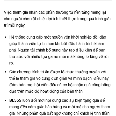
Việc tham gia nhận các phần thưởng từ nền tảng mang lại
cho người chơi rất nhiều lợi ích thiết thực trong quá trình giải
trí mỗi ngày.
Hệ thống cung cấp một nguồn vốn khởi nghiệp dồi dào
giúp thành viên tự tin hơn khi bắt đầu hành trình khám
phá. Nguồn tài chính bổ sung này tạo điều kiện để bạn
thử sức với nhiều tựa game mới mà không lo lắng về rủi
ro.
Các chương trình tri ân được tổ chức thường xuyên với
thể lệ tham gia vô cùng đơn giản và minh bạch. Điều này
đảm bảo mọi hội viên đều có cơ hội nhận quà công bằng
dựa trên mức độ hoạt động của bản thân.
BL555
luôn đổi mới nội dung các sự kiện tặng quà để
mang đến cảm giác hào hứng và mới mẻ cho người tham
gia. Những phần quà bất ngờ không chỉ khích lệ tinh thần