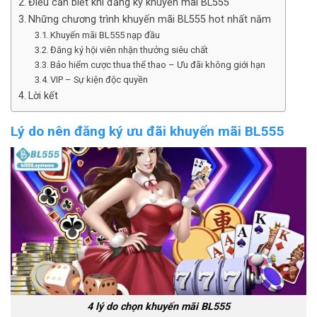
Điều cần biết khi đăng ký khuyến mãi BL555
Những chương trình khuyến mãi BL555 hot nhất năm
Khuyến mãi BL555 nạp đầu
Đăng ký hội viên nhận thưởng siêu chất
Bảo hiểm cược thua thể thao – Ưu đãi không giới hạn
VIP – Sự kiện độc quyền
Lời kết
Lý do nên đăng ký ưu đãi khuyến mãi BL555
4 lý do chọn khuyến mãi BL555