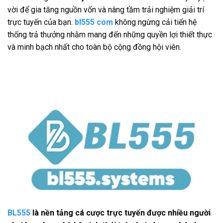
vời để gia tăng nguồn vốn và nâng tầm trải nghiệm giải trí
trực tuyến của bạn.
bl555 com
không ngừng cải tiến hệ
thống trả thưởng nhằm mang đến những quyền lợi thiết thực
và minh bạch nhất cho toàn bộ cộng đồng hội viên.
BL555
là nền tảng cá cược trực tuyến được nhiều người