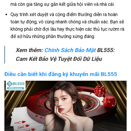
mà còn gia tăng sự gắn kết giữa hội viên và nhà cái.
Quy trình xét duyệt và cộng điểm thưởng diễn ra hoàn
toàn tự động, vô cùng nhanh chóng và chuẩn xác. Bạn sẽ
không phải chờ đợi lâu hay thực hiện các thủ tục rườm rà
để sở hữu những phần thưởng xứng đáng.
Xem thêm:
Chính Sách Bảo Mật
BL555:
Cam Kết Bảo Vệ Tuyệt Đối Dữ Liệu
Điều cần biết khi đăng ký khuyến mãi BL555