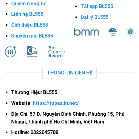
Quyền riêng tư
Tải app BL555
Liên hệ BL555
Đại lý BL555
Giới thiệu BL555
Khuyến mãi BL555
THÔNG TIN LIÊN HỆ
Thương Hiệu:
BL555
Website:
https://topaz.in.net/
Địa Chỉ: 57 Đ. Nguyễn Đình Chính, Phường 15, Phú
Nhuận, Thành phố Hồ Chí Minh, Việt Nam
Hotline: 0322045788