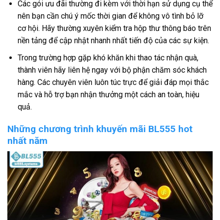
Các gói ưu đãi thường đi kèm với thời hạn sử dụng cụ thể
nên bạn cần chú ý mốc thời gian để không vô tình bỏ lỡ
cơ hội. Hãy thường xuyên kiểm tra hộp thư thông báo trên
nền tảng để cập nhật nhanh nhất tiến độ của các sự kiện.
Trong trường hợp gặp khó khăn khi thao tác nhận quà,
thành viên hãy liên hệ ngay với bộ phận chăm sóc khách
hàng. Các chuyên viên luôn túc trực để giải đáp mọi thắc
mắc và hỗ trợ bạn nhận thưởng một cách an toàn, hiệu
quả.
Những chương trình khuyến mãi BL555 hot
nhất năm