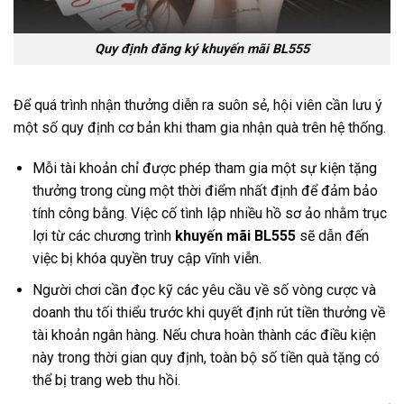
Quy định đăng ký khuyến mãi BL555
Để quá trình nhận thưởng diễn ra suôn sẻ, hội viên cần lưu ý
một số quy định cơ bản khi tham gia nhận quà trên hệ thống.
Mỗi tài khoản chỉ được phép tham gia một sự kiện tặng
thưởng trong cùng một thời điểm nhất định để đảm bảo
tính công bằng. Việc cố tình lập nhiều hồ sơ ảo nhằm trục
lợi từ các chương trình
khuyến mãi BL555
sẽ dẫn đến
việc bị khóa quyền truy cập vĩnh viễn.
Người chơi cần đọc kỹ các yêu cầu về số vòng cược và
doanh thu tối thiểu trước khi quyết định rút tiền thưởng về
tài khoản ngân hàng. Nếu chưa hoàn thành các điều kiện
này trong thời gian quy định, toàn bộ số tiền quà tặng có
thể bị trang web thu hồi.