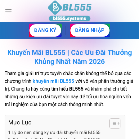
Skip
to
content
ĐĂNG KÝ
ĐĂNG NHẬP
Khuyến Mãi BL555 | Các Ưu Đãi Thưởng
Khủng Nhất Năm 2026
Tham gia giải trí trực tuyến chắc chắn không thể bỏ qua các
chương trình
khuyến mãi
BL555
với vô vàn phần thưởng giá
trị. Chúng ta hãy cùng tìm hiểu
BL555
và khám phá chi tiết
những sự kiện ưu đãi tuyệt vời này để tối ưu hóa nguồn vốn
trải nghiệm của bạn một cách thông minh nhất.
Mục Lục
Lý do nên đăng ký ưu đãi khuyến mãi BL555