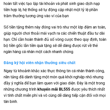
hoàn tất việc tạo lập tài khoản và phát sinh giao dịch nạp
tiền hợp lệ, hệ thống sẽ tự động cập nhật một tỷ lệ phần
trăm thưởng tương ứng vào ví của bạn
Số tiền tặng thêm này đóng vai trò như một lớp đệm an toàn,
giúp người chơi thoải mái vạch ra các chiến thuật đầu tư dài
hạn. Chỉ cần hoàn thành đủ số vòng cược theo quy định, toàn
bộ tiền gốc lẫn tiền quà tặng sẽ dễ dàng được rút về thẻ
ngân hàng cá nhân một cách nhanh chóng.
Đăng ký hội viên nhận thưởng siêu chất
Ngay từ khoảnh khắc xác thực thông tin cá nhân thành công,
nền tảng đã dành tặng một món quà khởi nghiệp nhỏ nhưng
đầy ý nghĩa để bạn làm quen với giao diện. Đây là một trong
những chương trình
khuyến mãi BL555
được yêu thích nhất
vì tính chất miễn phí và vô cùng dễ dàng tiếp cận đối với mọi
tân binh.