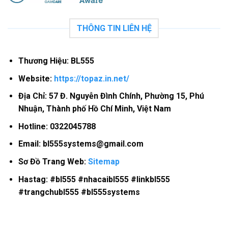
THÔNG TIN LIÊN HỆ
Thương Hiệu:
BL555
Website:
https://topaz.in.net/
Địa Chỉ: 57 Đ. Nguyễn Đình Chính, Phường 15, Phú
Nhuận, Thành phố Hồ Chí Minh, Việt Nam
Hotline: 0322045788
Email:
bl555systems@gmail.com
Sơ Đồ Trang Web:
Sitemap
Hastag: #bl555 #nhacaibl555 #linkbl555
#trangchubl555 #bl555systems