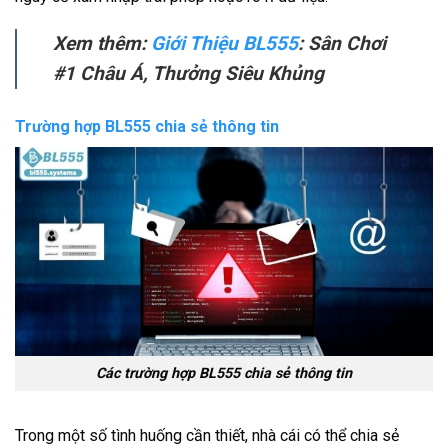
Xem thêm:
Giới Thiệu BL555
: Sân Chơi
#1 Châu Á, Thưởng Siêu Khủng
Trường hợp BL555 chia sẻ thông tin
Các trường hợp BL555 chia sẻ thông tin
Trong một số tình huống cần thiết, nhà cái có thể chia sẻ