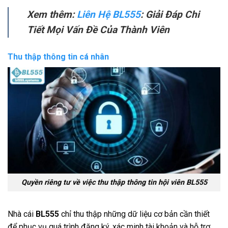
Xem thêm:
Liên Hệ BL555
: Giải Đáp Chi
Tiết Mọi Vấn Đề Của Thành Viên
Thu thập thông tin cá nhân
Quyền riêng tư về việc thu thập thông tin hội viên BL555
Nhà cái
BL555
chỉ thu thập những dữ liệu cơ bản cần thiết
để phục vụ quá trình đăng ký, xác minh tài khoản và hỗ trợ