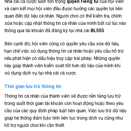
Nhà cái cá cược luôn tôn trọng
quyền riêng tư
của hội viên
và cam kết mọi hội viên đều được hưởng các quyền lợi liên
quan đến dữ liệu cá nhân. Người chơi có thể kiểm tra, chỉnh
sửa hoặc cập nhật thông tin cá nhân của mình bất cứ lúc nào
thông qua tài khoản đã đăng ký tại nhà cái
BL555
.
Bên cạnh đó, hội viên cũng có quyền yêu cầu xóa dữ liệu,
hạn chế việc sử dụng thông tin cá nhân hoặc yêu cầu hỗ trợ
nếu phát hiện có dấu hiệu truy cập trái phép. Những quyền
này giúp thành viên kiểm soát tốt hơn dữ liệu của mình khi
sử dụng dịch vụ tại nhà cái cá cược.
Thời gian lưu trữ thông tin
Thông tin cá nhân của thành viên sẽ được nền tảng lưu trữ
trong suốt thời gian tài khoản còn hoạt động hoặc theo yêu
cầu của các quy định pháp luật liên quan. Việc lưu trữ dữ liệu
giúp hệ thống đảm bảo tính liên tục trong dịch vụ cũng như
hỗ trợ người chơi khi cần thiết.