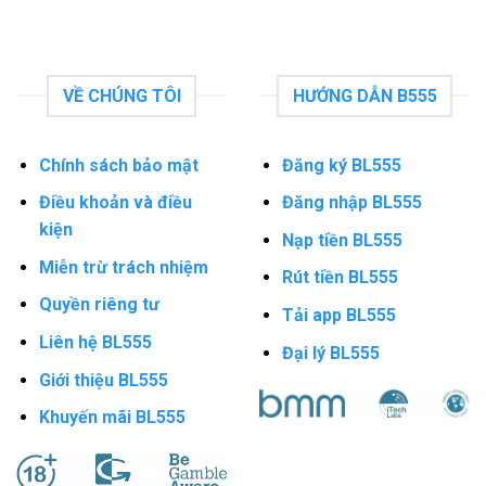
VỀ CHÚNG TÔI
HƯỚNG DẪN B555
Chính sách bảo mật
Đăng ký BL555
Điều khoản và điều
Đăng nhập BL555
kiện
Nạp tiền BL555
Miễn trừ trách nhiệm
Rút tiền BL555
Quyền riêng tư
Tải app BL555
Liên hệ BL555
Đại lý BL555
Giới thiệu BL555
Khuyến mãi BL555