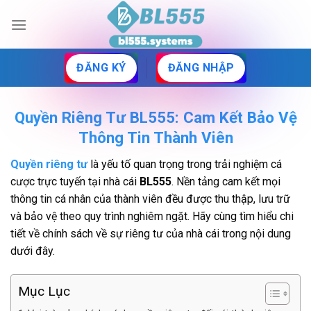
Skip
to
content
ĐĂNG KÝ
ĐĂNG NHẬP
Quyền Riêng Tư BL555: Cam Kết Bảo Vệ
Thông Tin Thành Viên
Quyền riêng tư
là yếu tố quan trọng trong trải nghiệm cá
cược trực tuyến tại nhà cái
BL555
. Nền tảng cam kết mọi
thông tin cá nhân của thành viên đều được thu thập, lưu trữ
và bảo vệ theo quy trình nghiêm ngặt. Hãy cùng tìm hiểu chi
tiết về chính sách về sự riêng tư của nhà cái trong nội dung
dưới đây.
Mục Lục