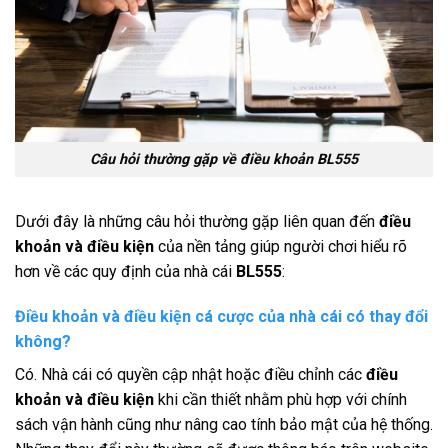
Câu hỏi thường gặp về điều khoản BL555
Dưới đây là những câu hỏi thường gặp liên quan đến
điều
khoản và điều kiện
của nền tảng giúp người chơi hiểu rõ
hơn về các quy định của nhà cái
BL555
:
Điều khoản và điều kiện cá cược của nhà cái có thay đổi
không?
Có. Nhà cái có quyền cập nhật hoặc điều chỉnh các
điều
khoản và điều kiện
khi cần thiết nhằm phù hợp với chính
sách vận hành cũng như nâng cao tính bảo mật của hệ thống.