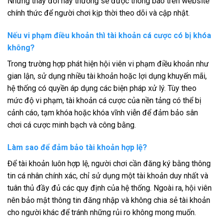
Những thay đổi này thường sẽ được thông báo trên website
chính thức để người chơi kịp thời theo dõi và cập nhật.
Nếu vi phạm điều khoản thì tài khoản cá cược có bị khóa
không?
Trong trường hợp phát hiện hội viên vi phạm điều khoản như
gian lận, sử dụng nhiều tài khoản hoặc lợi dụng khuyến mãi,
hệ thống có quyền áp dụng các biện pháp xử lý. Tùy theo
mức độ vi phạm, tài khoản cá cược của nền tảng có thể bị
cảnh cáo, tạm khóa hoặc khóa vĩnh viễn để đảm bảo sân
chơi cá cược minh bạch và công bằng.
Làm sao để đảm bảo tài khoản hợp lệ?
Để tài khoản luôn hợp lệ, người chơi cần đăng ký bằng thông
tin cá nhân chính xác, chỉ sử dụng một tài khoản duy nhất và
tuân thủ đầy đủ các quy định của hệ thống. Ngoài ra, hội viên
nên bảo mật thông tin đăng nhập và không chia sẻ tài khoản
cho người khác để tránh những rủi ro không mong muốn.