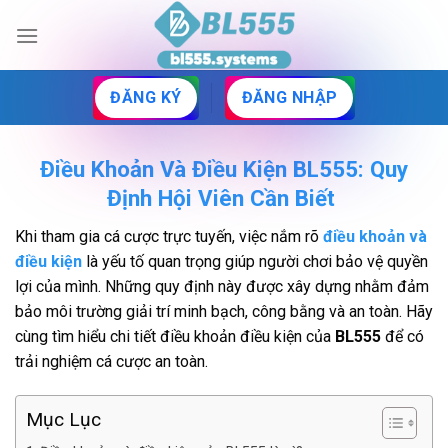
Skip
to
content
ĐĂNG KÝ
ĐĂNG NHẬP
Điều Khoản Và Điều Kiện BL555: Quy
Định Hội Viên Cần Biết
Khi tham gia cá cược trực tuyến, việc nắm rõ
điều khoản và
điều kiện
là yếu tố quan trọng giúp người chơi bảo vệ quyền
lợi của mình. Những quy định này được xây dựng nhằm đảm
bảo môi trường giải trí minh bạch, công bằng và an toàn. Hãy
cùng tìm hiểu chi tiết điều khoản điều kiện của
BL555
để có
trải nghiệm cá cược an toàn.
Mục Lục