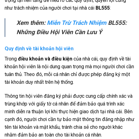
trọng tại nền tảng để hiểu rõ các quy định, quyền lợi cũng
như trách nhiệm của người chơi tại nhà cái
BL555
:
Xem thêm:
Miễn Trừ Trách Nhiệm
BL555:
Những Điều Hội Viên Cần Lưu Ý
Quy định về tài khoản hội viên
Trong
điều khoản và điều kiện
của nhà cái, quy định về tài
khoản hội viên là nội dung quan trọng mà mọi người chơi cần
tuân thủ. Theo đó, mỗi cá nhân chỉ được phép đăng ký một
tài khoản duy nhất trên hệ thống.
Thông tin hội viên đăng ký phải được cung cấp chính xác và
trùng khớp với giấy tờ cá nhân để đảm bảo quá trình xác
minh diễn ra thuận lợi khi thực hiện giao dịch tại nhà cái. Bên
cạnh đó, người chơi cần tự bảo mật thông tin đăng nhập như
tên tài khoản và mật khẩu, tránh chia sẻ cho người khác
nhằm đảm bảo an toàn cho tài khoản cá nhân.