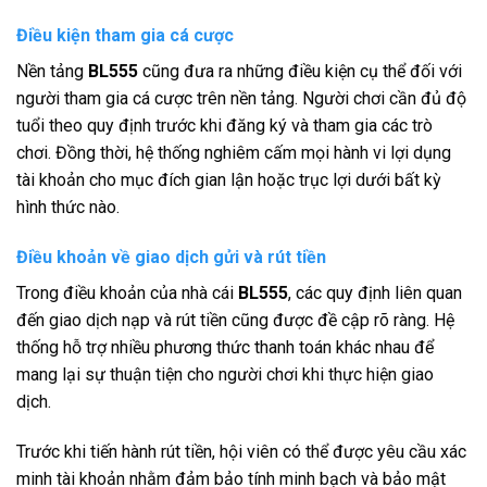
Điều kiện tham gia cá cược
Nền tảng
BL555
cũng đưa ra những điều kiện cụ thể đối với
người tham gia cá cược trên nền tảng. Người chơi cần đủ độ
tuổi theo quy định trước khi đăng ký và tham gia các trò
chơi. Đồng thời, hệ thống nghiêm cấm mọi hành vi lợi dụng
tài khoản cho mục đích gian lận hoặc trục lợi dưới bất kỳ
hình thức nào.
Điều khoản về giao dịch gửi và rút tiền
Trong điều khoản của nhà cái
BL555
, các quy định liên quan
đến giao dịch nạp và rút tiền cũng được đề cập rõ ràng. Hệ
thống hỗ trợ nhiều phương thức thanh toán khác nhau để
mang lại sự thuận tiện cho người chơi khi thực hiện giao
dịch.
Trước khi tiến hành rút tiền, hội viên có thể được yêu cầu xác
minh tài khoản nhằm đảm bảo tính minh bạch và bảo mật