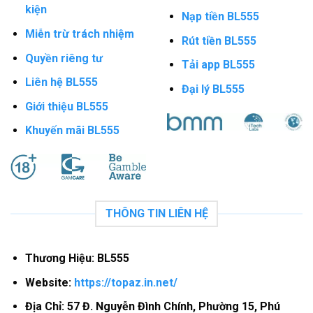
kiện
Nạp tiền BL555
Miễn trừ trách nhiệm
Rút tiền BL555
Quyền riêng tư
Tải app BL555
Liên hệ BL555
Đại lý BL555
Giới thiệu BL555
Khuyến mãi BL555
THÔNG TIN LIÊN HỆ
Thương Hiệu:
BL555
Website:
https://topaz.in.net/
Địa Chỉ: 57 Đ. Nguyễn Đình Chính, Phường 15, Phú