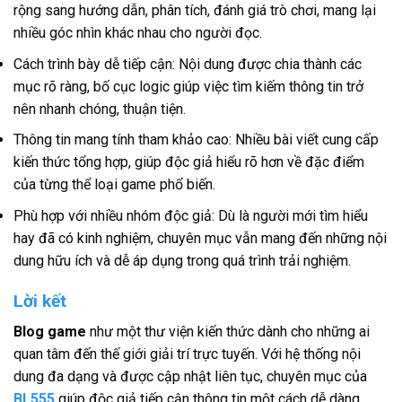
rộng sang hướng dẫn, phân tích, đánh giá trò chơi, mang lại
nhiều góc nhìn khác nhau cho người đọc.
Cách trình bày dễ tiếp cận: Nội dung được chia thành các
mục rõ ràng, bố cục logic giúp việc tìm kiếm thông tin trở
nên nhanh chóng, thuận tiện.
Thông tin mang tính tham khảo cao: Nhiều bài viết cung cấp
kiến thức tổng hợp, giúp độc giả hiểu rõ hơn về đặc điểm
của từng thể loại game phổ biến.
Phù hợp với nhiều nhóm độc giả: Dù là người mới tìm hiểu
hay đã có kinh nghiệm, chuyên mục vẫn mang đến những nội
dung hữu ích và dễ áp dụng trong quá trình trải nghiệm.
Lời kết
Blog game
như một thư viện kiến thức dành cho những ai
quan tâm đến thế giới giải trí trực tuyến. Với hệ thống nội
dung đa dạng và được cập nhật liên tục, chuyên mục của
BL555
giúp độc giả tiếp cận thông tin một cách dễ dàng,