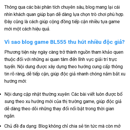
Thông qua các bài phân tích chuyên sâu, blog mang lại cái
nhìn khách quan giúp bạn dễ dàng lựa chọn trò chơi phù hợp.
Đây cũng là cách giúp cộng đồng tiếp cận nhiều tựa game
mới một cách hiệu quả.
Vì sao blog game BL555 thu hút nhiều độc giả?
Phương tiện này ngày càng trở thành nguồn tham khảo quen
thuộc đối với những ai quan tâm đến lĩnh vực giải trí trực
tuyến. Nội dung được xây dựng theo hướng cung cấp thông
tin rõ ràng, dễ tiếp cận, giúp độc giả nhanh chóng nắm bắt xu
hướng mới:
Nội dung cập nhật thường xuyên: Các bài viết luôn được bổ
sung theo xu hướng mới của thị trường game, giúp độc giả
dễ dàng theo dõi những thay đổi nổi bật trong thời gian
ngắn.
Chủ đề đa dạng: Blog không chỉ chia sẻ tin tức mà còn mở