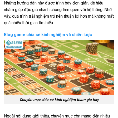
Những hướng dẫn này được trình bày đơn giản, dễ hiểu
nhằm giúp độc giả nhanh chóng làm quen với hệ thống. Nhờ
vậy, quá trình trải nghiệm trở nên thuận lợi hơn mà không mất
quá nhiều thời gian tìm hiểu.
Blog game chia sẻ kinh nghiệm và chiến lược
Chuyên mục chia sẻ kinh nghiệm tham gia hay
Ngoài nội dung giới thiệu, chuyên mục còn mang đến nhiều