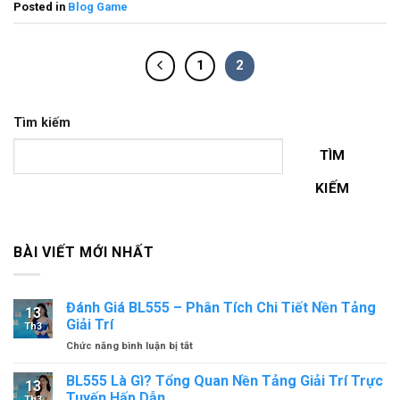
Posted in
Blog Game
1
2
Tìm kiếm
TÌM
KIẾM
BÀI VIẾT MỚI NHẤT
Đánh Giá BL555 – Phân Tích Chi Tiết Nền Tảng
13
Giải Trí
Th3
ở
Chức năng bình luận bị tắt
Đánh
Giá
BL555 Là Gì? Tổng Quan Nền Tảng Giải Trí Trực
13
BL555
Tuyến Hấp Dẫn
Th3