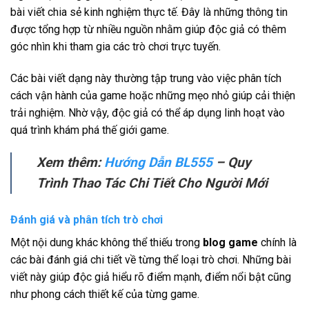
bài viết chia sẻ kinh nghiệm thực tế. Đây là những thông tin
được tổng hợp từ nhiều nguồn nhằm giúp độc giả có thêm
góc nhìn khi tham gia các trò chơi trực tuyến.
Các bài viết dạng này thường tập trung vào việc phân tích
cách vận hành của game hoặc những mẹo nhỏ giúp cải thiện
trải nghiệm. Nhờ vậy, độc giả có thể áp dụng linh hoạt vào
quá trình khám phá thế giới game.
Xem thêm:
Hướng Dẫn BL555
– Quy
Trình Thao Tác Chi Tiết Cho Người Mới
Đánh giá và phân tích trò chơi
Một nội dung khác không thể thiếu trong
blog game
chính là
các bài đánh giá chi tiết về từng thể loại trò chơi. Những bài
viết này giúp độc giả hiểu rõ điểm mạnh, điểm nổi bật cũng
như phong cách thiết kế của từng game.