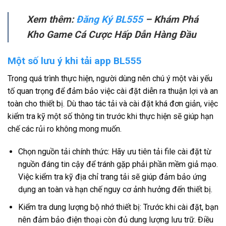
Xem thêm:
Đăng Ký BL555
– Khám Phá
Kho Game Cá Cược Hấp Dẫn Hàng Đầu
Một số lưu ý khi tải app BL555
Trong quá trình thực hiện, người dùng nên chú ý một vài yếu
tố quan trọng để đảm bảo việc cài đặt diễn ra thuận lợi và an
toàn cho thiết bị. Dù thao tác tải và cài đặt khá đơn giản, việc
kiểm tra kỹ một số thông tin trước khi thực hiện sẽ giúp hạn
chế các rủi ro không mong muốn.
Chọn nguồn tải chính thức: Hãy ưu tiên tải file cài đặt từ
nguồn đáng tin cậy để tránh gặp phải phần mềm giả mạo.
Việc kiểm tra kỹ địa chỉ trang tải sẽ giúp đảm bảo ứng
dụng an toàn và hạn chế nguy cơ ảnh hưởng đến thiết bị.
Kiểm tra dung lượng bộ nhớ thiết bị: Trước khi cài đặt, bạn
nên đảm bảo điện thoại còn đủ dung lượng lưu trữ. Điều