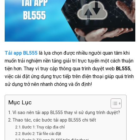
Tải app BL555
là lựa chọn được nhiều người quan tâm khi
muốn trải nghiệm nền tảng giải trí trực tuyến một cách thuận
tiện hơn. Thay vì truy cập thông qua trình duyệt web
BL555
,
việc cài đặt ứng dụng trực tiếp trên điện thoại giúp quá trình
sử dụng trở nên nhanh chóng và ổn định!
Mục Lục
Vì sao nên tải app BL555 thay vì sử dụng trình duyệt?
Thao tác, các bước tải app BL555 chi tiết
Bước 1: Truy cập địa chỉ
Bước 2: Tải file cài đặt